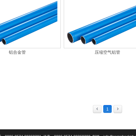
铝合金管
压缩空气铝管
1