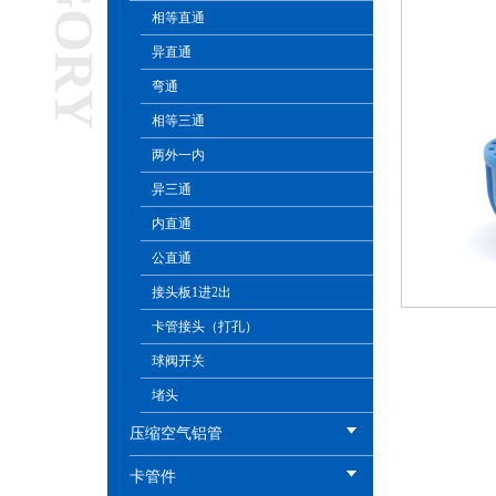
相等直通
异直通
弯通
相等三通
两外一内
异三通
内直通
公直通
接头板1进2出
卡管接头（打孔）
球阀开关
堵头
压缩空气铝管
卡管件