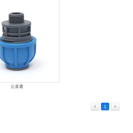
公直通
1